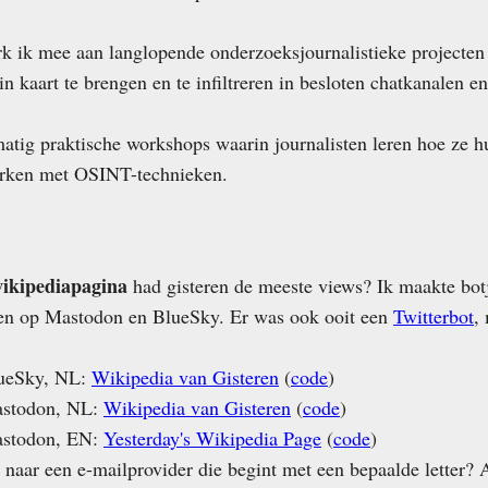
k ik mee aan langlopende onderzoeksjournalistieke projecten
n kaart te brengen en te infiltreren in besloten chatkanalen en
matig praktische workshops waarin journalisten leren hoe ze 
erken met OSINT-technieken.
ikipediapagina
had gisteren de meeste views? Ik maakte botj
ten op Mastodon en BlueSky. Er was ook ooit een
Twitterbot
,
ueSky, NL:
Wikipedia van Gisteren
(
code
)
stodon, NL:
Wikipedia van Gisteren
(
code
)
stodon, EN:
Yesterday's Wikipedia Page
(
code
)
naar een e-mailprovider die begint met een bepaalde letter? A