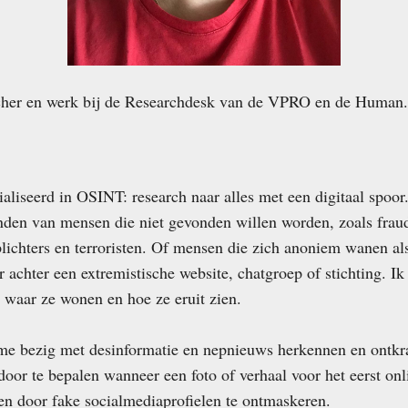
rcher en werk bij de Researchdesk van de VPRO en de Human.
ialiseerd in OSINT: research naar alles met een digitaal spoor
nden van mensen die niet gevonden willen worden, zoals frau
plichters en terroristen. Of mensen die zich anoniem wanen al
r achter een extremistische website, chatgroep of stichting. Ik
, waar ze wonen en hoe ze eruit zien.
e bezig met desinformatie en nepnieuws herkennen en ontkr
door te bepalen wanneer een foto of verhaal voor het eerst on
en door fake socialmediaprofielen te ontmaskeren.