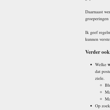
Daarnaast wer
groeperingen i
Ik geef regel
kunnen verst
Verder ook
w
Welke
dat pos
ziele.
Bl
Ma
Ma
Op zoek 