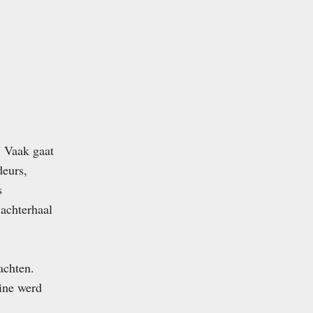
. Vaak gaat
deurs,
s
 achterhaal
achten.
line werd