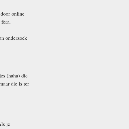
 door online
 fora.
hun onderzoek
es (haha) die
 maar die is ter
ls je